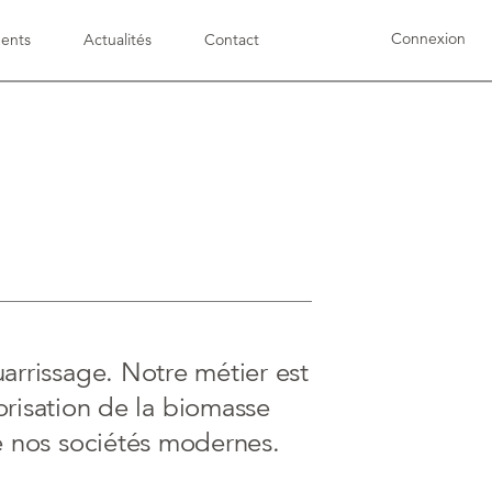
Connexion
ents
Actualités
Contact
assignment_turned_in
Prises en charge
rrissage. Notre métier est
lorisation de la biomasse
 nos sociétés modernes.