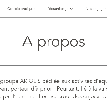
expand_more
Conseils pratiques
L'équarrissage
Nos engagem
pets
assignment_turned_in
s animaux concernés
Réglementation
A propos
roupe AKIOLIS dédiée aux activités d’équa
nt porteur d’à priori. Pourtant, lié à la va
par l’homme, il est au cœur des enjeux de