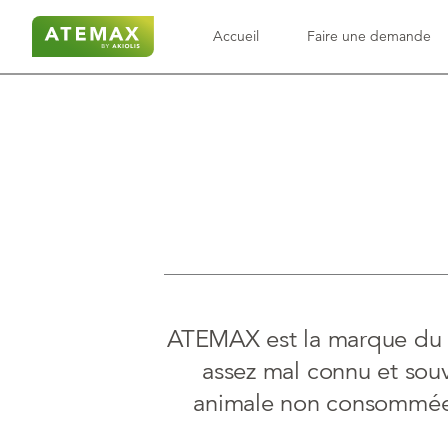
Accueil
Faire une demande
insert_invitation
Délais d’intervention
Le
ATEMAX est la marque du g
assez mal connu et souve
animale non consommée 