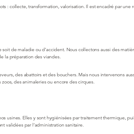
s : collecte, transformation, valorisation. Il est encadré par une
 soit de maladie ou d’accident. Nous collectons aussi des matièr
de la préparation des viandes.
eveurs, des abattoirs et des bouchers. Mais nous intervenons aussi
es zoos, des animaleries ou encore des cirques.
os usines. Elles y sont hygiénisées par traitement thermique, pui
t validées par l’administration sanitaire.