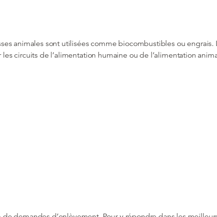
aisses animales sont utilisées comme biocombustibles ou engrais. Le
r les circuits de l’alimentation humaine ou de l’alimentation anima
 de demandes d’enlèvement. Pour y répondre dans les meilleure