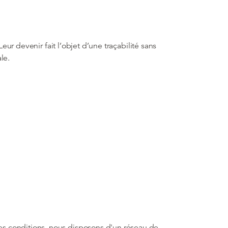
ur devenir fait l’objet d’une traçabilité sans
le.
s conditions, nous disposons d'un réseau de