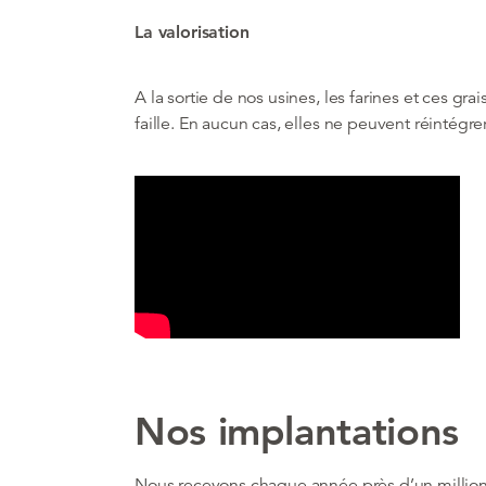
La valorisation
A la sortie de nos usines, les farines et ces gr
faille. En aucun cas, elles ne peuvent réintégre
Nos implantations
Nous recevons chaque année près d’un million